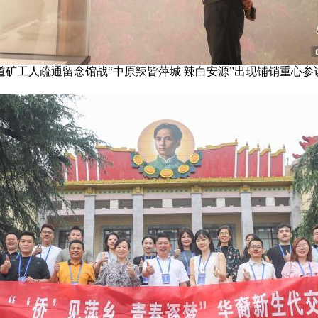
源道矿工人疏通留念馆战“中原辣皆萍城 辣白安源”出现铺销重心